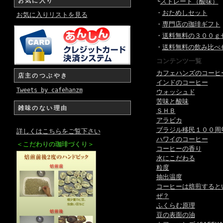
お気に入り
└
ストレート（酸味）
・
おためしセット
お気に入りリストを見る
・
専門店の珈琲ギフト
・
送料無料の３００ｇ
・
送料無料の飲み比べ
コンテンツ一覧
カフェハンズのコーヒ
店主のつぶやき
インドのコーヒー
Tweets by cafehanzm
ウォッシュド
苦味と酸味
雑味のない理由
ＳＨＢ
アラビカ
ブラジル移民１００周
詳しくはこちらをご覧下さい
ハワイのコーヒー
＜こだわりの珈琲づくり＞
コーヒーの香り
水にこだわる
粒度
抽出温度
コーヒーは焙煎すると
ぜ？
ふくらむ原理
豆の表面の油