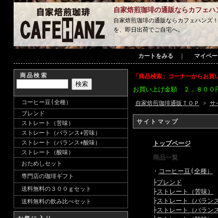
自家焙煎珈琲の通販ならカフェハ
自家焙煎珈琲の通販ならカフェハンズ
を、即日出荷でご自宅へ。
カートをみる
｜
マイペー
商品検索
「商品検索」コーナーからお買
お買い上げ金額 ２，８００
コーヒー豆(全種）
自家焙煎珈琲通販ＴＯＰ
>
サ
ブレンド
サイトマップ
ストレート（苦味）
ストレート（バランス+苦味）
ストレート（バランス+酸味）
トップページ
ストレート（酸味）
商品一覧
おためしセット
・
コーヒー豆(全種）
専門店の珈琲ギフト
├
ブレンド
送料無料の３００ｇセット
├
ストレート（苦味）
├
ストレート（バランス
送料無料の飲み比べセット
├
ストレート（バランス