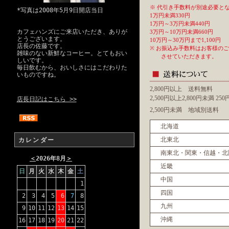
※ 代引き手数料が別途必要と
*写真は2008年5月9日開店当日
1万円未満330円
1万円～3万円未満440円
カフェハンズにご来店いただき、ありが
3万円～10万円未満660円
とうございます。
10万円～30万円まで1,100円
店長の佐藤です。
※ お振込み手数料はお客様の
雑味のない新鮮なコーヒー。とてもおい
させていただきます。
しいです。
毎日飲むから、おいしさにはこだわりた
いものですね。
2,800円以上 送料無料
2,500円以上2,800円未満 2
店長日記はこちら >>
2,500円未満 地域別送料
北海道
北東北
カレンダー
南東北・関東・信越・北
＜
2026年8月
＞
近畿
日
月
火
水
木
金
土
中国
1
四国
2
3
4
5
6
7
8
九州
9
10
11
12
13
14
15
沖縄
16
17
18
19
20
21
22