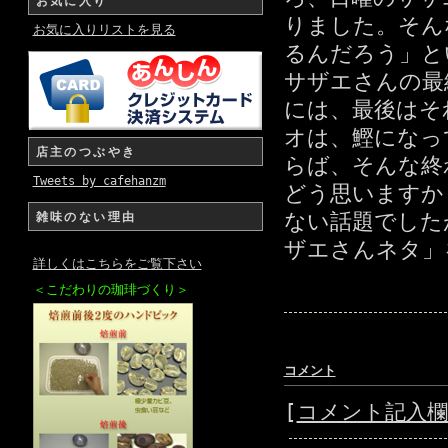
お気に入り
りました。そん
お気に入りリストを見る
るんだろう」と
サザエさんの最
には、最後はそ
オは、鰹になっ
店主のつぶやき
らば、そんな終
Tweets by cafehanzm
どう思いますか
ない話題でした
雑味のない理由
ザエさんネタ」
詳しくはこちらをご覧下さい
＜こだわりの珈琲づくり＞
コメント
[
コメント記入