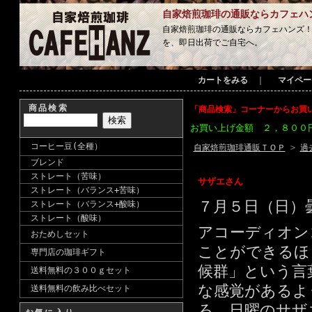
自家焙煎珈琲の通販ならカフェハ
自家焙煎珈琲の通販ならカフェハンズ
を、即日出荷でご自宅へ。
カートをみる
｜
マイペー
商品検索
「商品検索」コーナーからお買
お買い上げ金額 ２，８００
コーヒー豆(全種）
自家焙煎珈琲通販ＴＯＰ
>
過
ブレンド
ストレート（苦味）
サザエさん
ストレート（バランス+苦味）
７月５日（日）
ストレート（バランス+酸味）
ストレート（酸味）
アコーディオン
おためしセット
ことができるほ
専門店の珈琲ギフト
候群」という言
送料無料の３００ｇセット
な感覚があるよ
送料無料の飲み比べセット
ろ、日曜のサザ