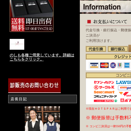
代金引換・銀行振込・郵便
ニ決済が
ご利用頂けます。
のしも各種ご用意しています。詳細は
こちらをクリック。
店長日記
※現在ＨＯＴＳＰＡＲはご利用で
※ 郵便振替は手数料
※ コンビ二決済は一律350円の