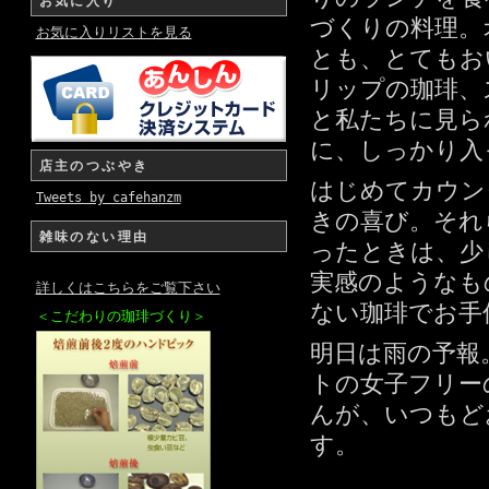
お気に入り
づくりの料理。
お気に入りリストを見る
とも、とてもお
リップの珈琲、
と私たちに見ら
に、しっかり入
店主のつぶやき
はじめてカウン
Tweets by cafehanzm
きの喜び。それ
雑味のない理由
ったときは、少
実感のようなも
詳しくはこちらをご覧下さい
ない珈琲でお手
＜こだわりの珈琲づくり＞
明日は雨の予報
トの女子フリー
んが、いつもど
す。