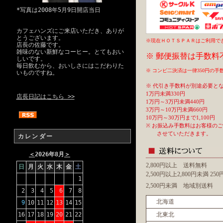
*写真は2008年5月9日開店当日
カフェハンズにご来店いただき、ありが
とうございます。
※現在ＨＯＴＳＰＡＲはご利用で
店長の佐藤です。
雑味のない新鮮なコーヒー。とてもおい
※ 郵便振替は手数料
しいです。
毎日飲むから、おいしさにはこだわりた
※ コンビ二決済は一律350円の
いものですね。
※ 代引き手数料が別途必要と
1万円未満330円
店長日記はこちら >>
1万円～3万円未満440円
3万円～10万円未満660円
10万円～30万円まで1,100円
※ お振込み手数料はお客様の
させていただきます。
カレンダー
＜
2026年8月
＞
2,800円以上 送料無料
日
月
火
水
木
金
土
2,500円以上2,800円未満 2
1
2,500円未満 地域別送料
2
3
4
5
6
7
8
北海道
9
10
11
12
13
14
15
16
17
18
19
20
21
22
北東北