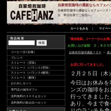
自家焙煎珈琲の通販ならカフェハ
自家焙煎珈琲の通販ならカフェハンズ
を、即日出荷でご自宅へ。
カートをみる
｜
マイペー
商品検索
「商品検索」コーナーからお買
お買い上げ金額 ２，８００
コーヒー豆(全種）
自家焙煎珈琲通販ＴＯＰ
>
過
ブレンド
ストレート（苦味）
お店に行ってきました。
ストレート（バランス+苦味）
２月２５日（木
ストレート（バランス+酸味）
ストレート（酸味）
今日はお休みを
おためしセット
ンズの珈琲をお
専門店の珈琲ギフト
行ってきました
送料無料の３００ｇセット
あり、今まで食
送料無料の飲み比べセット
りのランチを食