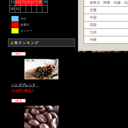
23
24
25
26
27
28
29
南東北・関東・信越・北
30
31
近畿
中国
今日
四国
休業日
セミナー
九州
沖縄
人気ランキング
ハンズブレンド
820円(税込)