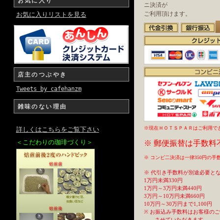
お気に入り
ニ決済が
ご利用頂けます。
お気に入りリストを見る
店主のつぶやき
Tweets by cafehanzm
雑味のない理由
※現在ＨＯＴＳＰＡＲはご利用で
詳しくはこちらをご覧下さい
＜こだわりの珈琲づくり＞
※ 郵便振替は手数料
※ コンビ二決済は一律350円の
※ 代引き手数料が別途必要と
1万円未満330円
1万円～3万円未満440円
3万円～10万円未満660円
10万円～30万円まで1,100円
※ お振込み手数料はお客様の
させていただきます。