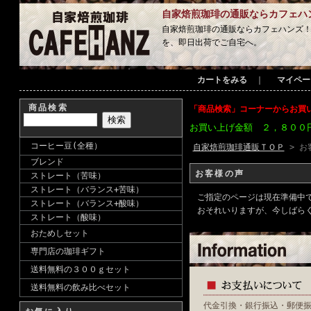
自家焙煎珈琲の通販ならカフェハ
自家焙煎珈琲の通販ならカフェハンズ
を、即日出荷でご自宅へ。
カートをみる
｜
マイペー
商品検索
「商品検索」コーナーからお買
お買い上げ金額 ２，８００
コーヒー豆(全種）
自家焙煎珈琲通販ＴＯＰ
> お
ブレンド
お客様の声
ストレート（苦味）
ストレート（バランス+苦味）
ご指定のページは現在準備中
ストレート（バランス+酸味）
おそれいりますが、今しばら
ストレート（酸味）
おためしセット
専門店の珈琲ギフト
送料無料の３００ｇセット
送料無料の飲み比べセット
代金引換・銀行振込・郵便