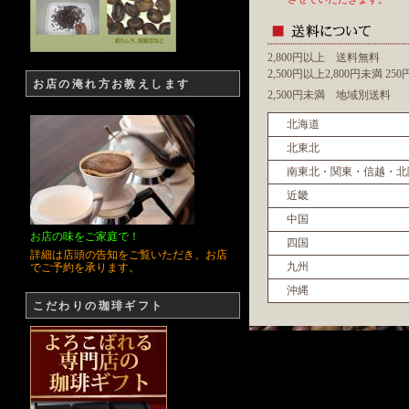
2,800円以上 送料無料
2,500円以上2,800円未満 2
お店の淹れ方お教えします
2,500円未満 地域別送料
北海道
北東北
南東北・関東・信越・北
近畿
中国
お店の味をご家庭で！
四国
詳細は店頭の告知をご覧いただき、お店
九州
でご予約を承ります。
沖縄
こだわりの珈琲ギフト