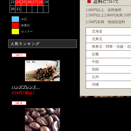
23
24
25
26
27
28
29
30
31
2,800円以上 送料無料
2,500円以上2,800円未満 2
今日
2,500円未満 地域別送料
休業日
北海道
セミナー
北東北
人気ランキング
南東北・関東・信越・北
近畿
中国
四国
九州
沖縄
ハンズブレンド
820円(税込)