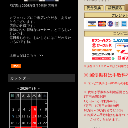
*写真は2008年5月9日開店当日
カフェハンズにご来店いただき、ありが
とうございます。
店長の佐藤です。
雑味のない新鮮なコーヒー。とてもおい
しいです。
毎日飲むから、おいしさにはこだわりた
いものですね。
店長日記はこちら >>
※現在ＨＯＴＳＰＡＲはご利用で
※ 郵便振替は手数料
カレンダー
※ コンビ二決済は一律350円の
＜
2026年8月
＞
※ 代引き手数料が別途必要と
日
月
火
水
木
金
土
1万円未満330円
1万円～3万円未満440円
1
3万円～10万円未満660円
2
3
4
5
6
7
8
10万円～30万円まで1,100円
※ お振込み手数料はお客様の
9
10
11
12
13
14
15
させていただきます。
16
17
18
19
20
21
22