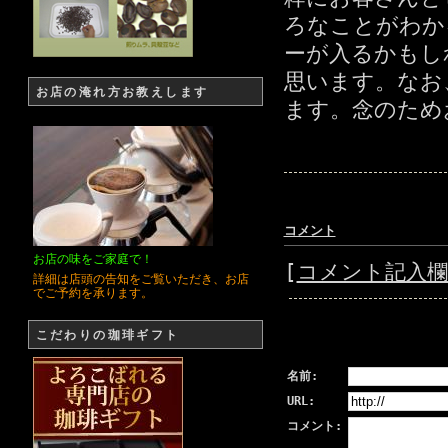
ろなことがわか
ーが入るかもし
思います。なお
お店の淹れ方お教えします
ます。念のため
コメント
お店の味をご家庭で！
[
コメント記入
詳細は店頭の告知をご覧いただき、お店
でご予約を承ります。
こだわりの珈琲ギフト
名前:
URL:
コメント: