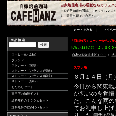
自家焙煎珈琲の通販ならカフェハ
自家焙煎珈琲の通販ならカフェハンズ
を、即日出荷でご自宅へ。
カートをみる
｜
マイペー
商品検索
「商品検索」コーナーからお買
お買い上げ金額 ２，８００
コーヒー豆(全種）
自家焙煎珈琲通販ＴＯＰ
>
過
ブレンド
ストレート（苦味）
スプレモ
ストレート（バランス+苦味）
６月１４日（月
ストレート（バランス+酸味）
ストレート（酸味）
今日から関東地
おためしセット
が悪いのを覚悟
専門店の珈琲ギフト
た。こんな雨の
送料無料の３００ｇセット
てお礼申し上げ
送料無料の飲み比べセット
りした時間が過