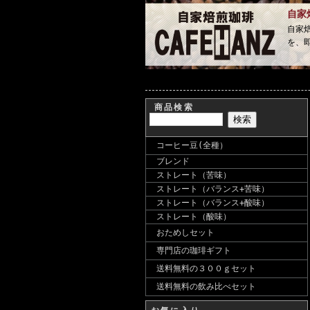
自家
自家
を、
商品検索
コーヒー豆(全種）
ブレンド
ストレート（苦味）
ストレート（バランス+苦味）
ストレート（バランス+酸味）
ストレート（酸味）
おためしセット
専門店の珈琲ギフト
送料無料の３００ｇセット
送料無料の飲み比べセット