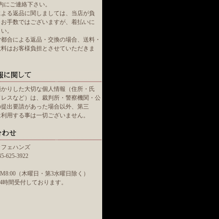
内にご連絡下さい。
による返品に関しましては、当店が負
。お手数ではございますが、着払いに
さい。
ご都合による返品・交換の場合、送料・
数料はお客様負担とさせていただきま
預かりした大切な個人情報（住所・氏
ドレスなど）は、裁判所・警察機関・公
の提出要請があった場合以外、第三
は利用する事は一切ございません。
カフェハンズ
-625-3922
～PM8:00（木曜日・第3水曜日除く）
lは24時間受付しております。