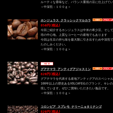
ルーティな香味など、バランス重視の豆に仕上げて
＜中深煎：１００ｇ＞
ホンジュラス クラッシックマルカラ
850円(税込)
今回ご紹介するホンジュラスは中米の希少豆。そし
培の中心地。上質なコーヒーの産地でもあります
今回は生豆の持ち味を最大限に引き出すため中深煎
たのしみください。
＜中深煎：１００ｇ＞
グアテマラ アンティグアジャスミン
820円(税込)
グアテマラを代表する産地アンティグアのスペシャ
100年以上の歴史あるVOLCAFE社のブランド。キ
現しています。ぜひご賞味いただきたい逸品です。
＜中深煎：１００ｇ＞
コロンビア スプレモ ナリーニョタミナンゴ
820円(税込)