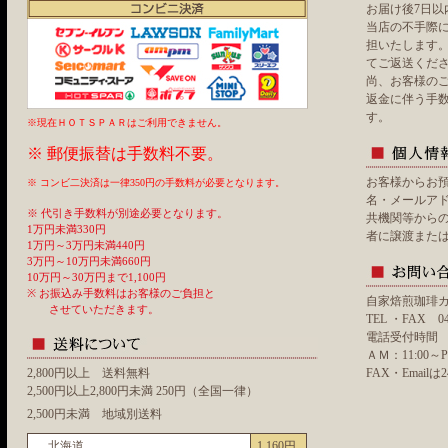
お届け後7日以
当店の不手際
担いたします
てご返送くだ
尚、お客様の
返金に伴う手
す。
※現在ＨＯＴＳＰＡＲはご利用できません。
※ 郵便振替は手数料不要。
お客様からお
※ コンビ二決済は一律350円の手数料が必要となります。
名・メールア
※ 代引き手数料が別途必要となります。
共機関等から
1万円未満330円
者に譲渡また
1万円～3万円未満440円
3万円～10万円未満660円
10万円～30万円まで1,100円
※ お振込み手数料はお客様のご負担と
自家焙煎珈琲
させていただきます。
TEL ・FAX 045
電話受付時間
ＡＭ：11:00
2,800円以上 送料無料
FAX・Emai
2,500円以上2,800円未満 250円（全国一律）
2,500円未満 地域別送料
北海道
1,160円