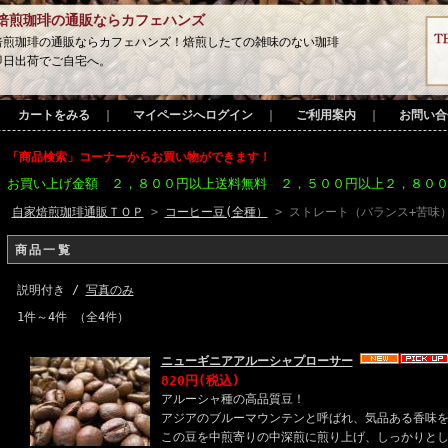
焙煎珈琲の通販ならカフェハンズ
焙煎珈琲の通販ならカフェハンズ！焙煎したての雑味のない珈琲
即日出荷でご自宅へ。
カートをみる
｜
マイページへログイン
｜
ご利用案内
｜
お問い合
「商品検索」コーナーからお買い物ができます！
お買い上げ金額 ２，８００円以上送料無料 ２，５００円以上２，８０
自家焙煎珈琲通販ＴＯＰ
>
コーヒー豆(全種）
> ストレート（バランス+苦味
商品一覧
説明付き /
写真のみ
1件～4件 （全4件）
ニューギニアアルーシャプローサー
820円(税込)
アルーシャ種の高品質豆！
アジアのブルーマウンテンと呼ばれ、気品ある香味
この豆を中煎寄りの中深煎に煎り上げ、しっかりと