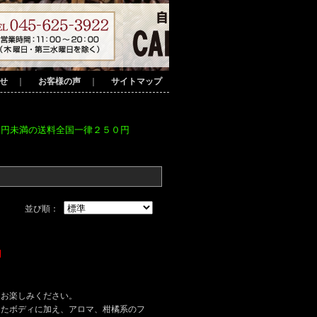
せ
｜
お客様の声
｜
サイトマップ
０円未満の送料全国一律２５０円
）
並び順：
をお楽しみください。
したボディに加え、アロマ、柑橘系のフ