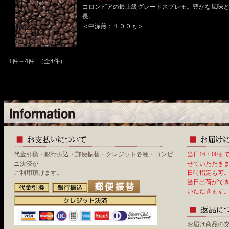
コロンビアの最上級グレードスプレモ。豊かな風味
長。
＜中深煎：１００ｇ＞
1件～4件 （全4件）
代金引換・銀行振込・郵便振替・クレジット各種・コンビ
当日16：00
ニ決済が
せていただき
ご利用頂けます。
日時指定も可
当日出荷がで
いただきます
お届け商品の