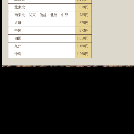
北東北
879円
南東北・関東・信越・北陸・中部
785円
近畿
879円
中国
973円
四国
1,050円
九州
1,160円
沖縄
1,260円