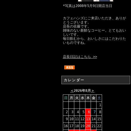
*写真は2008年5月9日開店当日
カフェハンズにご来店いただき、ありが
とうございます。
店長の佐藤です。
雑味のない新鮮なコーヒー。とてもおい
しいです。
毎日飲むから、おいしさにはこだわりた
いものですね。
店長日記はこちら >>
カレンダー
＜
2026年8月
＞
日
月
火
水
木
金
土
1
2
3
4
5
6
7
8
9
10
11
12
13
14
15
16
17
18
19
20
21
22