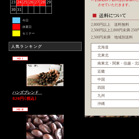
23
24
25
26
27
28
29
させていただきます。
30
31
今日
2,800円以上 送料無料
休業日
2,500円以上2,800円未満 2
セミナー
2,500円未満 地域別送料
人気ランキング
北海道
北東北
南東北・関東・信越・北
近畿
中国
四国
ハンズブレンド
九州
820円(税込)
沖縄