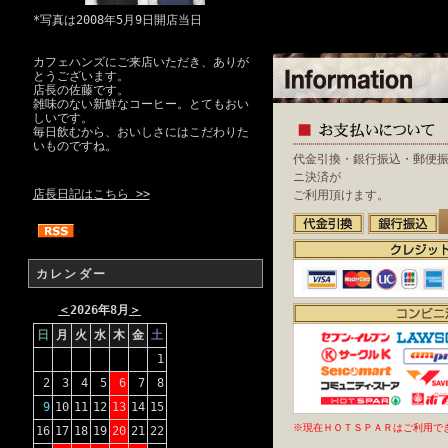
*写真は2008年5月9日開店当日
カフェハンズにご来店いただき、ありが
とうございます。
店長の佐藤です。
雑味のない新鮮なコーヒー。とてもおい
しいです。
毎日飲むから、おいしさにはこだわりた
いものですね。
代金引換・銀行振込・郵便
ニ決済が
店長日記はこちら >>
ご利用頂けます。
カレンダー
＜
2026年8月
＞
日
月
火
水
木
金
土
1
2
3
4
5
6
7
8
9
10
11
12
13
14
15
※現在ＨＯＴＳＰＡＲはご利用で
16
17
18
19
20
21
22