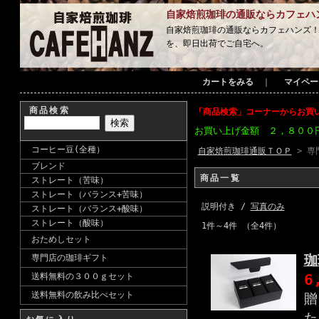
自家焙煎珈琲の通販ならカフェハ
自家焙煎珈琲の通販ならカフェハンズ
を、即日出荷でご自宅へ。
カートをみる
｜
マイペー
商品検索
「商品検索」コーナーからお買
お買い上げ金額 ２，８００
コーヒー豆(全種）
自家焙煎珈琲通販ＴＯＰ
> 専
ブレンド
商品一覧
ストレート（苦味）
ストレート（バランス+苦味）
説明付き /
写真のみ
ストレート（バランス+酸味）
ストレート（酸味）
1件～4件 （全4件）
おためしセット
珈
専門店の珈琲ギフト
6
送料無料の３００ｇセット
送料無料の飲み比べセット
贈
た