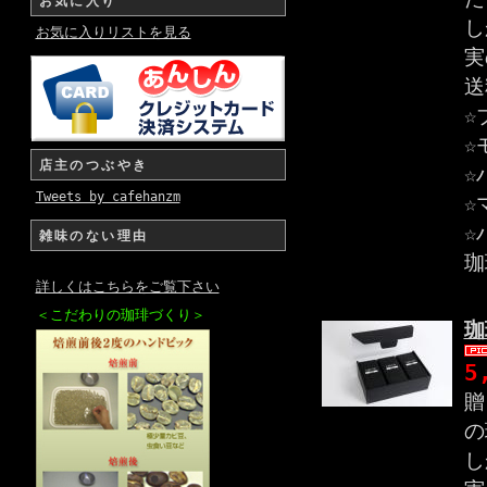
お気に入り
し
お気に入りリストを見る
実
送
☆
☆
店主のつぶやき
☆
Tweets by cafehanzm
☆
☆
雑味のない理由
珈
詳しくはこちらをご覧下さい
＜こだわりの珈琲づくり＞
珈
5
贈
の
し