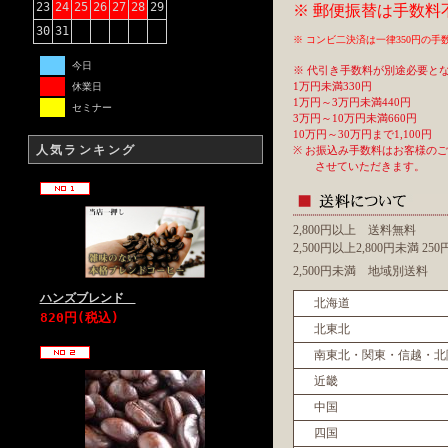
23
24
25
26
27
28
29
※ 郵便振替は手数料
30
31
※ コンビ二決済は一律350円の
今日
※ 代引き手数料が別途必要と
1万円未満330円
休業日
1万円～3万円未満440円
セミナー
3万円～10万円未満660円
10万円～30万円まで1,100円
人気ランキング
※ お振込み手数料はお客様の
させていただきます。
2,800円以上 送料無料
2,500円以上2,800円未満 2
2,500円未満 地域別送料
ハンズブレンド
北海道
820円(税込)
北東北
南東北・関東・信越・北
近畿
中国
四国