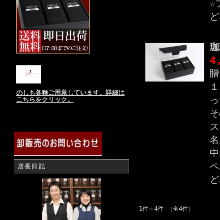
☆
ど
珈
4
贈
１
のしも各種ご用意しています。詳細は
っ
こちらをクリック。
そ
ス
名
中
ペ
店長日記
ど
1件～4件 （全4件）