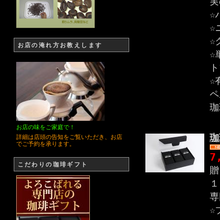
実
☆
☆
☆
お店の淹れ方お教えします
☆
ト
☆
ペ
珈
お店の味をご家庭で！
珈
詳細は店頭の告知をご覧いただき、お店
でご予約を承ります。
7
こだわりの珈琲ギフト
贈
１
専
☆