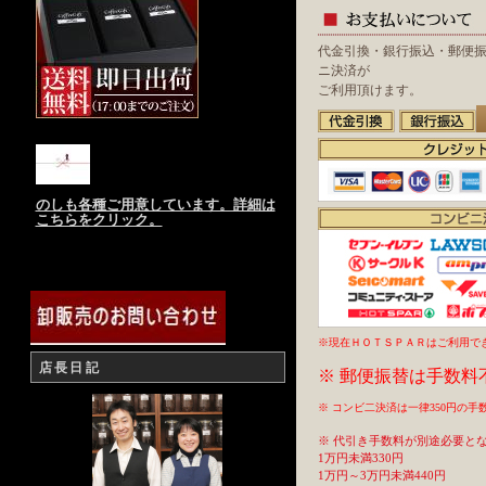
代金引換・銀行振込・郵便
ニ決済が
ご利用頂けます。
のしも各種ご用意しています。詳細は
こちらをクリック。
※現在ＨＯＴＳＰＡＲはご利用で
店長日記
※ 郵便振替は手数料
※ コンビ二決済は一律350円の
※ 代引き手数料が別途必要と
1万円未満330円
1万円～3万円未満440円