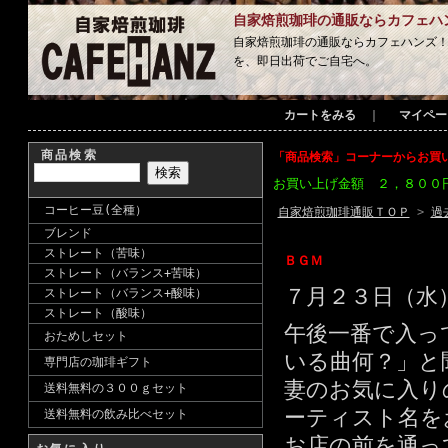
自家焙煎珈琲の通販ならカフェハ
自家焙煎珈琲の通販ならカフェハンズ
を、即日出荷でご自宅へ。
カートをみる
｜
マイペー
商品検索
「商品検索」コーナーからお買
お買い上げ金額 ２，８００
コーヒー豆(全種）
自家焙煎珈琲通販ＴＯＰ
>
過
ブレンド
ストレート（苦味）
ＢＧＭ
ストレート（バランス+苦味）
７月２３日（水
ストレート（バランス+酸味）
ストレート（酸味）
午後一番で入っ
おためしセット
いる曲何？」と
専門店の珈琲ギフト
妻のお気に入り
送料無料の３００ｇセット
ーティスト名を
送料無料の飲み比べセット
お店の前を通っ