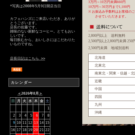
3万円～10万円未満660円
*写真は2008年5月9日開店当日
10万円～30万円まで1,100円
※ お振込み手数料はお客様の
させていただきます。
カフェハンズにご来店いただき、ありが
とうございます。
店長の佐藤です。
雑味のない新鮮なコーヒー。とてもおい
しいです。
2,800円以上 送料無料
毎日飲むから、おいしさにはこだわりた
2,500円以上2,800円未満 2
いものですね。
2,500円未満 地域別送料
北海道
店長日記はこちら >>
北東北
南東北・関東・信越・北
近畿
カレンダー
中国
＜
2026年8月
＞
四国
日
月
火
水
木
金
土
九州
1
沖縄
2
3
4
5
6
7
8
9
10
11
12
13
14
15
16
17
18
19
20
21
22