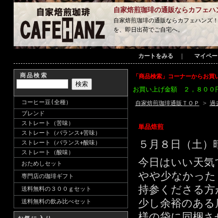
自家焙煎珈琲の通販ならカフェハ
自家焙煎珈琲の通販ならカフェハンズ
を、即日出荷でご自宅へ。
カートをみる
｜
マイペー
商品検索
「商品検索」コーナーからお買
お買い上げ金額 ２，８００
コーヒー豆(全種）
自家焙煎珈琲通販ＴＯＰ
>
過
ブレンド
ストレート（苦味）
単品焙煎
ストレート（バランス+苦味）
５月８日（土）
ストレート（バランス+酸味）
ストレート（酸味）
今日はいい天気
おためしセット
やや少なかった
専門店の珈琲ギフト
持参くださる方
送料無料の３００ｇセット
少し余裕のある
送料無料の飲み比べセット
様の袋に同梱さ