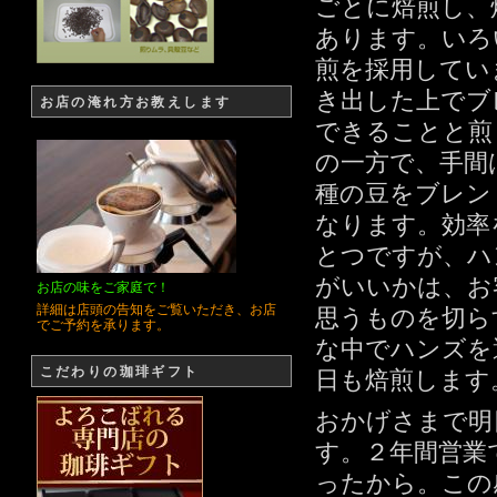
ごとに焙煎し、
あります。いろ
煎を採用してい
き出した上でブ
お店の淹れ方お教えします
できることと煎
の一方で、手間
種の豆をブレン
なります。効率
とつですが、ハ
がいいかは、お
お店の味をご家庭で！
詳細は店頭の告知をご覧いただき、お店
思うものを切ら
でご予約を承ります。
な中でハンズを
こだわりの珈琲ギフト
日も焙煎します
おかげさまで明
す。２年間営業
ったから。この