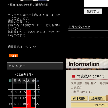
*写真は2008年5月9日開店当日
カフェハンズにご来店いただき、ありが
とうございます。
店長の佐藤です。
雑味のない新鮮なコーヒー。とてもおい
トラックバック
しいです。
毎日飲むから、おいしさにはこだわりた
いものですね。
店長日記はこちら >>
カレンダー
＜
2026年8月
＞
日
月
火
水
木
金
土
代金引換・銀行振込・郵便
1
ニ決済が
ご利用頂けます。
2
3
4
5
6
7
8
9
10
11
12
13
14
15
16
17
18
19
20
21
22