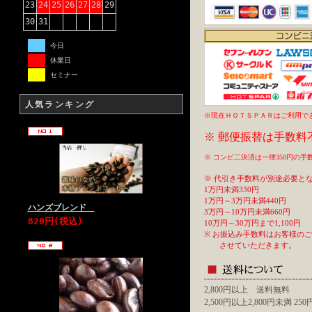
23
24
25
26
27
28
29
30
31
今日
休業日
セミナー
人気ランキング
※現在ＨＯＴＳＰＡＲはご利用で
※ 郵便振替は手数料
※ コンビ二決済は一律350円の
※ 代引き手数料が別途必要と
1万円未満330円
1万円～3万円未満440円
ハンズブレンド
3万円～10万円未満660円
820円(税込)
10万円～30万円まで1,100円
※ お振込み手数料はお客様の
させていただきます。
2,800円以上 送料無料
2,500円以上2,800円未満 2