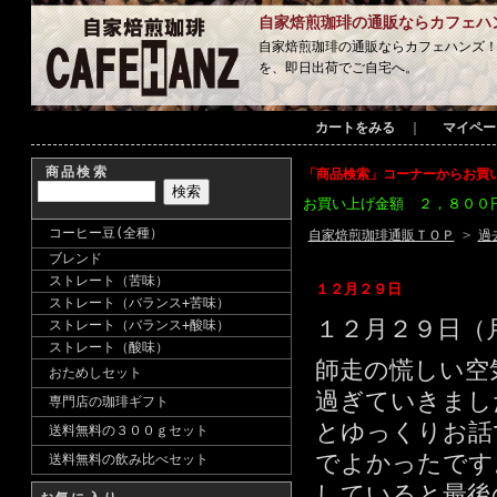
自家焙煎珈琲の通販ならカフェハ
自家焙煎珈琲の通販ならカフェハンズ
を、即日出荷でご自宅へ。
カートをみる
｜
マイペー
商品検索
「商品検索」コーナーからお買
お買い上げ金額 ２，８００
コーヒー豆(全種）
自家焙煎珈琲通販ＴＯＰ
>
過
ブレンド
ストレート（苦味）
１２月２９日
ストレート（バランス+苦味）
１２月２９日（
ストレート（バランス+酸味）
ストレート（酸味）
師走の慌しい空
おためしセット
過ぎていきまし
専門店の珈琲ギフト
とゆっくりお話
送料無料の３００ｇセット
でよかったです
送料無料の飲み比べセット
していると最後