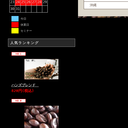
23
24
25
26
27
28
29
沖縄
30
31
今日
休業日
セミナー
人気ランキング
ハンズブレンド
820円(税込)