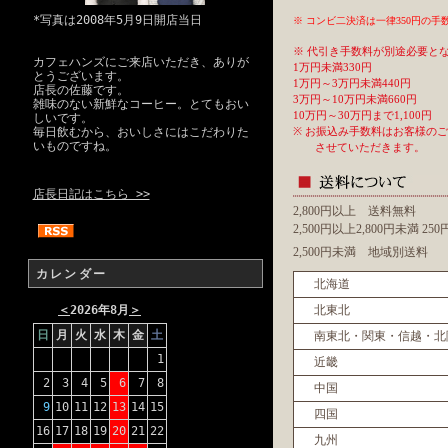
*写真は2008年5月9日開店当日
※ コンビ二決済は一律350円の
※ 代引き手数料が別途必要と
カフェハンズにご来店いただき、ありが
1万円未満330円
とうございます。
1万円～3万円未満440円
店長の佐藤です。
3万円～10万円未満660円
雑味のない新鮮なコーヒー。とてもおい
10万円～30万円まで1,100円
しいです。
毎日飲むから、おいしさにはこだわりた
※ お振込み手数料はお客様の
いものですね。
させていただきます。
店長日記はこちら >>
2,800円以上 送料無料
2,500円以上2,800円未満 2
2,500円未満 地域別送料
カレンダー
北海道
＜
2026年8月
＞
北東北
日
月
火
水
木
金
土
南東北・関東・信越・北
1
近畿
2
3
4
5
6
7
8
中国
9
10
11
12
13
14
15
四国
16
17
18
19
20
21
22
九州