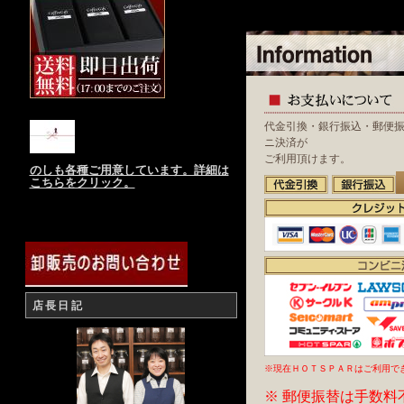
代金引換・銀行振込・郵便
ニ決済が
ご利用頂けます。
のしも各種ご用意しています。詳細は
こちらをクリック。
店長日記
※現在ＨＯＴＳＰＡＲはご利用で
※ 郵便振替は手数料