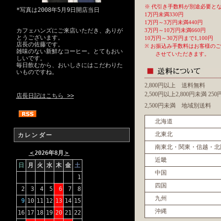
※ 代引き手数料が別途必要と
*写真は2008年5月9日開店当日
1万円未満330円
1万円～3万円未満440円
カフェハンズにご来店いただき、ありが
3万円～10万円未満660円
とうございます。
10万円～30万円まで1,100円
店長の佐藤です。
※ お振込み手数料はお客様の
雑味のない新鮮なコーヒー。とてもおい
させていただきます。
しいです。
毎日飲むから、おいしさにはこだわりた
いものですね。
2,800円以上 送料無料
2,500円以上2,800円未満 2
店長日記はこちら >>
2,500円未満 地域別送料
北海道
北東北
カレンダー
南東北・関東・信越・北
＜
2026年8月
＞
近畿
日
月
火
水
木
金
土
中国
1
四国
2
3
4
5
6
7
8
九州
9
10
11
12
13
14
15
沖縄
16
17
18
19
20
21
22