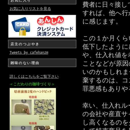
お気に入り
費者に日々接し
お気に入りリストを見る
すれば、他へ行
に感じます。
この１か月くら
店主のつぶやき
低下したように
Tweets by cafehanzm
や、仕入れ値を
ことなどが原因
雑味のない理由
いのかもしれま
詳しくはこちらをご覧下さい
棄するのは、コ
＜こだわりの珈琲づくり＞
罪悪感もありや
幸い、仕入れル
の会社や産直サ
し高くなるのを