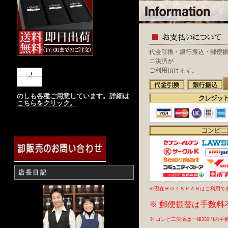
代金引換・銀行振込・郵便
ニ決済が
ご利用頂けます。
のしも各種ご用意しています。詳細は
こちらをクリック。
店長日記
※現在ＨＯＴＳＰＡＲはご利用で
※ 郵便振替は手数料
※ コンビ二決済は一律350円の