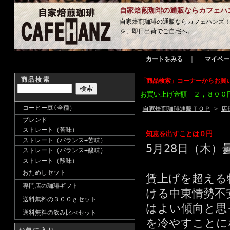
自家焙煎珈琲の通販ならカフェハ
自家焙煎珈琲の通販ならカフェハンズ
を、即日出荷でご自宅へ。
カートをみる
｜
マイペー
商品検索
「商品検索」コーナーからお買
お買い上げ金額 ２，８００
コーヒー豆(全種）
自家焙煎珈琲通販ＴＯＰ
>
店
ブレンド
ストレート（苦味）
知恵を出すことは０円
ストレート（バランス+苦味）
5月28日（木）
ストレート（バランス+酸味）
ストレート（酸味）
おためしセット
賃上げを超える
専門店の珈琲ギフト
ける中東情勢不
送料無料の３００ｇセット
はよい傾向と思
送料無料の飲み比べセット
を冷やすことに