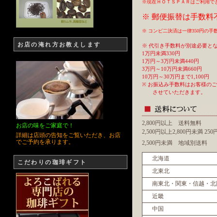
※現在ＨＯＴＳＰＡＲはご利用で
※ 郵便振替は手数料
※ コンビ二決済は一律350円の
お店の淹れ方お教えします
※ 代引き手数料が別途必要と
1万円未満330円
1万円～3万円未満440円
3万円～10万円未満660円
10万円～30万円まで1,100円
※ お振込み手数料はお客様の
させていただきます。
2,800円以上 送料無料
お店の味をご家庭で！
2,500円以上2,800円未満 2
詳細は店頭の告知をご覧いただき、お店
でご予約を承ります。
2,500円未満 地域別送料
北海道
こだわりの珈琲ギフト
北東北
南東北・関東・信越・北
近畿
中国