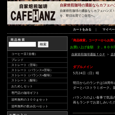
自家焙煎珈琲の通販ならカフェハ
自家焙煎珈琲の通販ならカフェハンズ
を、即日出荷でご自宅へ。
カートをみる
｜
マイペー
商品検索
「商品検索」コーナーからお買
お買い上げ金額 ２，８００
コーヒー豆(全種）
自家焙煎珈琲通販ＴＯＰ
>
店
ブレンド
ストレート（苦味）
ダブルメイン
ストレート（バランス+苦味）
5月24日（日）晴
ストレート（バランス+酸味）
ストレート（酸味）
明日からのランチは
18周
おためしセット
ダーとパストラミポーク。
専門店の珈琲ギフト
バランスのよい食事で気温
送料無料の３００ｇセット
画もランチでお楽しみいた
送料無料の飲み比べセット