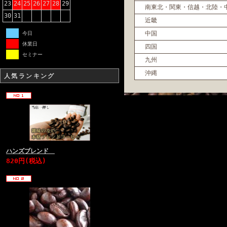
23
24
25
26
27
28
29
南東北・関東・信越・北陸・
30
31
近畿
中国
今日
休業日
四国
セミナー
九州
沖縄
人気ランキング
ハンズブレンド
820円(税込)