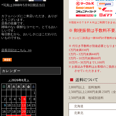
*写真は2008年5月9日開店当日
カフェハンズにご来店いただき、ありが
とうございます。
※現在ＨＯＴＳＰＡＲはご利用できませ
店長の佐藤です。
雑味のない新鮮なコーヒー。とてもおい
※ 郵便振替は手数料不要
しいです。
毎日飲むから、おいしさにはこだわりた
いものですね。
※ コンビ二決済は一律350円の手数料
※ 代引き手数料が別途必要となりま
店長日記はこちら >>
1万円未満330円
1万円～3万円未満440円
3万円～10万円未満660円
10万円～30万円まで1,100円
※ お振込み手数料はお客様のご負担
カレンダー
させていただきます。
＜
2026年8月
＞
日
月
火
水
木
金
土
2,800円以上 送料無料
2,500円以上2,800円未満 250円
1
2,500円未満 地域別送料
2
3
4
5
6
7
8
9
10
11
12
13
14
15
北海道
16
17
18
19
20
21
22
北東北