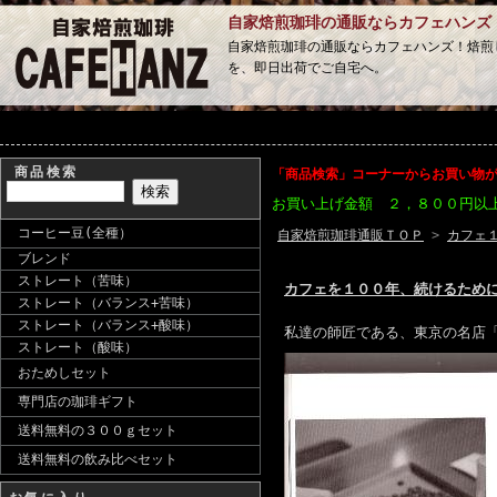
自家焙煎珈琲の通販ならカフェハンズ
自家焙煎珈琲の通販ならカフェハンズ！焙煎
を、即日出荷でご自宅へ。
商品検索
「商品検索」コーナーからお買い物
お買い上げ金額 ２，８００円以
コーヒー豆(全種）
自家焙煎珈琲通販ＴＯＰ
>
カフェ
ブレンド
ストレート（苦味）
カフェを１００年、続けるため
ストレート（バランス+苦味）
ストレート（バランス+酸味）
私達の師匠である、東京の名店
ストレート（酸味）
おためしセット
専門店の珈琲ギフト
送料無料の３００ｇセット
送料無料の飲み比べセット