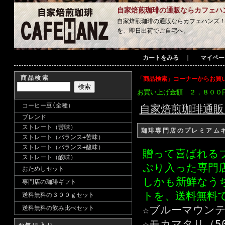
自家焙煎珈琲の通販ならカフェハ
自家焙煎珈琲の通販ならカフェハンズ
を、即日出荷でご自宅へ。
カートをみる
｜
マイペー
商品検索
「商品検索」コーナーからお買
お買い上げ金額 ２，８００
コーヒー豆(全種）
自家焙煎珈琲通販
ブレンド
ストレート（苦味）
珈琲専門店のプレミアム
ストレート（バランス+苦味）
ストレート（バランス+酸味）
贈って喜ばれる
ストレート（酸味）
ぷり入った専門
おためしセット
しかも新鮮なう
専門店の珈琲ギフト
トを、送料無料
送料無料の３００ｇセット
☆ブルーマウンテン
送料無料の飲み比べセット
☆モカマタリ（50