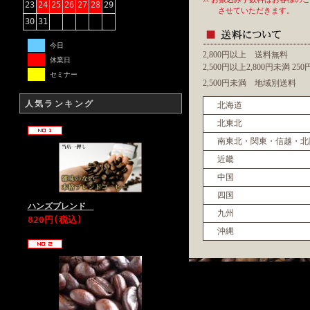
23
24
25
26
27
28
29
させていただきます。
30
31
今日
2,800円以上 送料無料
休業日
2,500円以上2,800円未満 2
セミナー
2,500円未満 地域別送料
人気ランキング
北海道
北東北
南東北・関東・信越・北
近畿
中国
四国
ハンズブレンド
九州
820円(税込)
沖縄