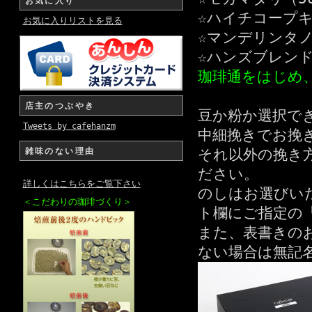
お気に入り
☆ハイチコープキ
お気に入りリストを見る
☆マンデリンタノ
☆ハンズブレンド
珈琲通をはじめ
店主のつぶやき
豆か粉か選択で
Tweets by cafehanzm
中細挽きでお挽
雑味のない理由
それ以外の挽き
ださい。
詳しくはこちらをご覧下さい
のしはお選びい
＜こだわりの珈琲づくり＞
ト欄にご指定の
また、表書きの
ない場合は無記