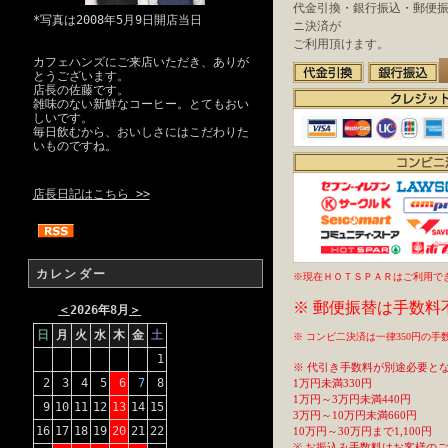
代金引換・銀行振込・郵便
*写真は2008年5月9日開店当日
ニ決済が
ご利用頂けます。
カフェハンズにご来店いただき、ありが
とうございます。
店長の佐藤です。
雑味のない新鮮なコーヒー。とてもおい
しいです。
毎日飲むから、おいしさにはこだわりた
いものですね。
店長日記はこちら >>
カレンダー
※現在ＨＯＴＳＰＡＲはご利用で
※ 郵便振替は手数料
＜
2026年8月
＞
日
月
火
水
木
金
土
※ コンビ二決済は一律350円の
1
※ 代引き手数料が別途必要と
2
3
4
5
6
7
8
1万円未満330円
1万円～3万円未満440円
9
10
11
12
13
14
15
3万円～10万円未満660円
16
17
18
19
20
21
22
10万円～30万円まで1,100円
※ お振込み手数料はお客様の