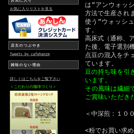
お気に入り
は“アンウォッ
お気に入りリストを見る
方法で生産され
使う“ウォッシ
す。
高床式（通称、
た後、電子選別
店主のつぶやき
点豆の混入をチ
Tweets by cafehanzm
ています。
雑味のない理由
豆の持ち味を引
詳しくはこちらをご覧下さい
います。
＜こだわりの珈琲づくり＞
その風味は繊細
ご賞味いただき
＜中深煎：１０
<粉でお買い求