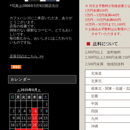
*写真は2008年5月9日開店当日
※ 代引き手数料が別途必要と
1万円未満330円
1万円～3万円未満440円
カフェハンズにご来店いただき、ありが
3万円～10万円未満660円
とうございます。
10万円～30万円まで1,100円
店長の佐藤です。
※ お振込み手数料はお客様の
雑味のない新鮮なコーヒー。とてもおい
させていただきます。
しいです。
毎日飲むから、おいしさにはこだわりた
いものですね。
2,800円以上 送料無料
店長日記はこちら >>
2,500円以上2,800円未満 2
2,500円未満 地域別送料
北海道
カレンダー
北東北
南東北・関東・信越・北
＜
2026年8月
＞
近畿
日
月
火
水
木
金
土
中国
1
2
3
4
5
6
7
8
四国
9
10
11
12
13
14
15
九州
16
17
18
19
20
21
22
沖縄