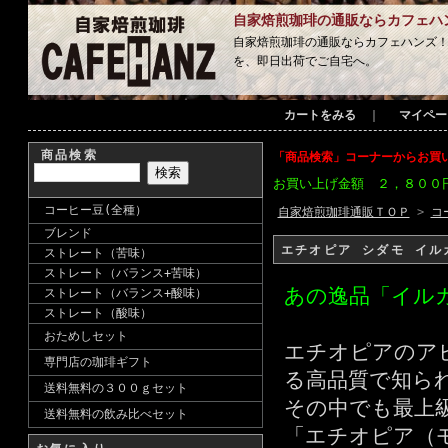
自家焙煎珈琲の通販ならカフェハ
自家焙煎珈琲の通販ならカフェハンズ
を、即日出荷でご自宅へ。
カートをみる
｜
マイペー
商品検索
「商品検索」コーナーからお買
お買い上げ金額 ２，８００
コーヒー豆(全種）
自家焙煎珈琲通販ＴＯＰ
>
コ
ブレンド
エチオピア シダモ イ
ストレート（苦味）
ストレート（バランス+苦味）
あの逸品「イル
ストレート（バランス+酸味）
ストレート（酸味）
おためしセット
エチオピアのアビ
専門店の珈琲ギフト
る高品質で知ら
送料無料の３００ｇセット
その中でも最上
送料無料の飲み比べセット
「エチオピア（