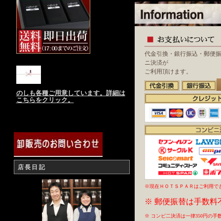
代金引換・銀行振込・郵便
ニ決済が
ご利用頂けます。
のしも各種ご用意しています。詳細は
こちらをクリック。
店長日記
※現在ＨＯＴＳＰＡＲはご利用で
※ 郵便振替は手数料
※ コンビ二決済は一律350円の